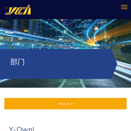
Tog
nav
部门
About
Y-Own!